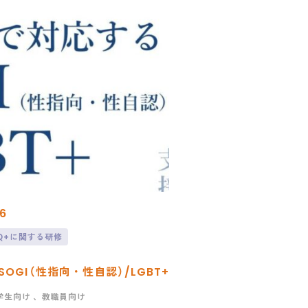
6
TQ+に関する研修
OGI（性指向・性自認）/LGBT+
学生向け
、教職員向け