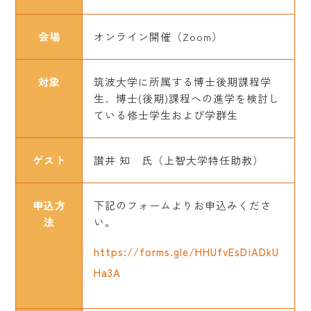
会場
オンライン開催（Zoom）
対象
筑波大学に所属する博士後期課程学
生、博士(後期)課程への進学を検討し
ている修士学生および学群生
ゲスト
讃井 知 氏（上智大学特任助教）
申込方
下記のフォームよりお申込みくださ
法
い。
https://forms.gle/HHUfvEsDiADkU
Ha3A