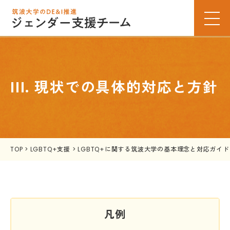
III. 現状での具体的対応と方針
TOP
>
LGBTQ+支援
>
LGBTQ+に関する筑波大学の基本理念と対応ガイ
凡例