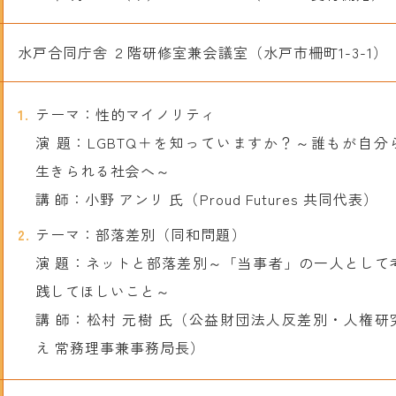
水戸合同庁舎 ２階研修室兼会議室（水戸市柵町1-3-1）
テーマ：性的マイノリティ
演 題：LGBTQ＋を知っていますか？～誰もが自分
生きられる社会へ～
講 師：小野 アンリ 氏（Proud Futures 共同代表）
テーマ：部落差別（同和問題）
演 題：ネットと部落差別～「当事者」の一人として
践してほしいこと～
講 師：松村 元樹 氏（公益財団法人反差別・人権研
え 常務理事兼事務局長）