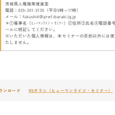
茨城県人権施策推進室
電話：029-301-3135（平日9時～17時）
メール：fukushi4＠pref.ibaraki.lg.jp
＊①催事名（ﾋｭｰﾏﾝﾗｲﾂ・ｾﾐﾅｰ）②住所③氏名④電話番
ールに明記してください。
※いただいた個人情報は、本セミナーの目的以外には使
たしません。
ウンロード
R5チラシ（ヒューマンライツ・セミナー）