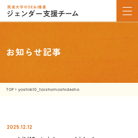
お知らせ記事
TOP
>
yoshiki10_taishomoshidesho
2025.12.12