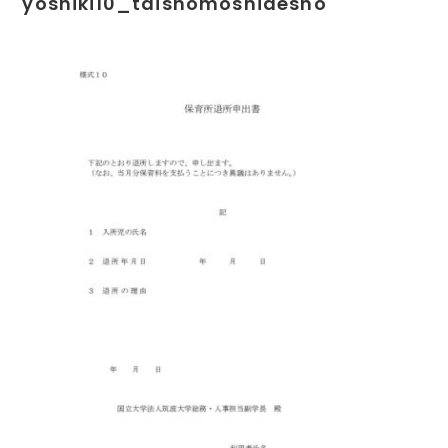
yoshiki10_taishomoshidesho