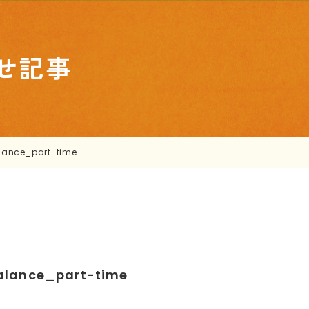
せ記事
alance_part-time
balance_part-time