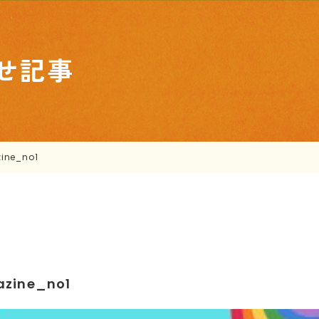
せ記事
zine_no1
azine_no1