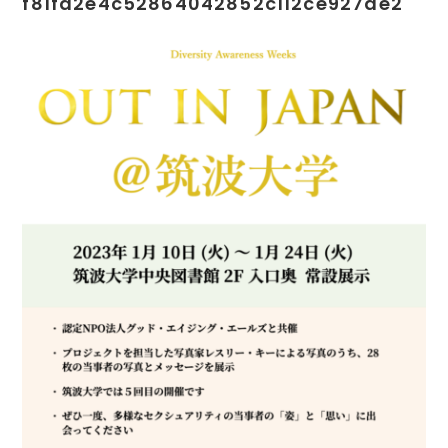
f81fd2e4c52864042852c112ce927ae2