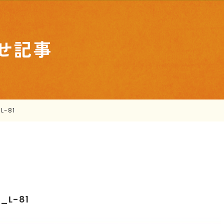
せ記事
L-81
_L-81