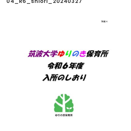
04_R6_shiori_20240327