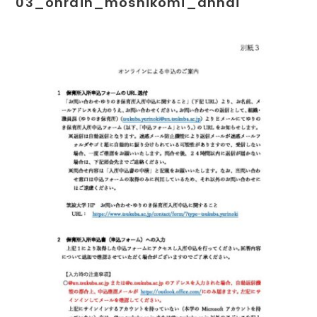
03_onrain_moshikomi_annai