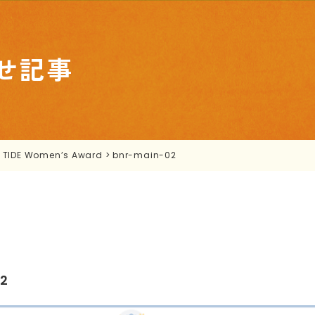
せ記事
>
TIDE Women’s Award
>
bnr-main-02
2