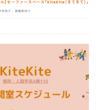
】セーファースペース「KiteKite（きてきて）」
学生向け
、教職員向け